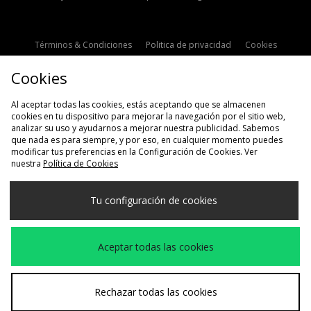
Términos & Condiciones
Politica de privacidad
Cookies
Contacto
Descuento de estudiante
Configuración de Cookies
Cookies
Modern Slavery Statement
Al aceptar todas las cookies, estás aceptando que se almacenen
cookies en tu dispositivo para mejorar la navegación por el sitio web,
analizar su uso y ayudarnos a mejorar nuestra publicidad. Sabemos
que nada es para siempre, y por eso, en cualquier momento puedes
modificar tus preferencias en la Configuración de Cookies. Ver
nuestra
Política de Cookies
Selecciona País
Tu configuración de cookies
España
Aceptamos las siguientes formas de pago
Aceptar todas las cookies
Visita nuestra página corporativa en
www.jdplc.com
Rechazar todas las cookies
Copyright © 2026 size?, Todos los derechos reservados.