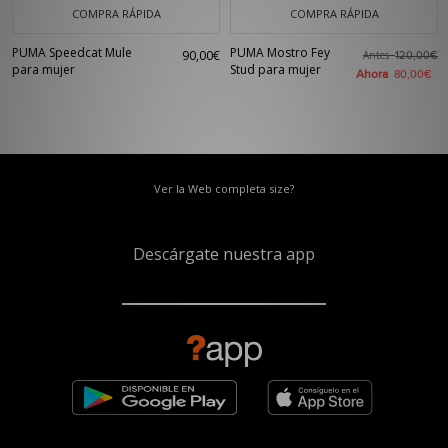
COMPRA RÁPIDA
COMPRA RÁPIDA
PUMA Speedcat Mule
PUMA Mostro Fey
90,00€
Antes
120,00€
para mujer
Stud para mujer
Ahora
80,00€
Ver la Web completa size?
Descárgate nuestra app