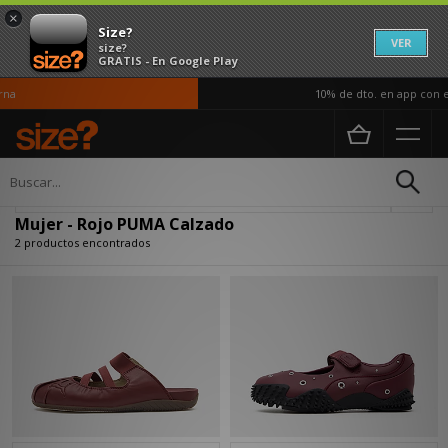
×
Size?
VER
size?
GRATIS - En Google Play
na
10% de dto. en app con e
Página principal
Mujer
Calzado
Actualizar búsqueda
Mujer - Rojo PUMA Calzado
2 productos encontrados