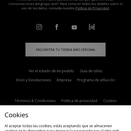
comunicaciones del grupo size?. Para conocer todos los detalles sobre el
uso de tus datos, consulta nuestra
Política de Privacidad
.
ENCUENTRA TU TIENDA MÁS CERCANA
Ver el estado de mi pedido
Guía de tallas
Envío y Devoluciones
Empresa
Programa de afiliación
Términos & Condiciones
Politica de privacidad
Cookies
Contacto
Descuento de estudiante
Configuración de Cookies
Cookies
Modern Slavery Statement
Al aceptar todas las cookies, estás aceptando que se almacenen
cookies en tu dispositivo para mejorar la navegación por el sitio web,