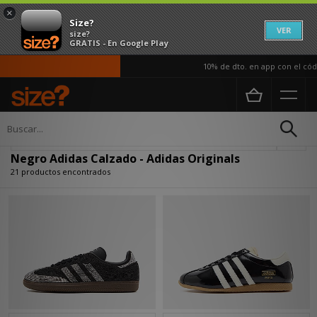
×
Size?
VER
size?
GRATIS - En Google Play
10% de dto. en app con el código
Página principal
Mujer
Calzado
Actualizar búsqueda
Negro Adidas Calzado - Adidas Originals
21 productos encontrados