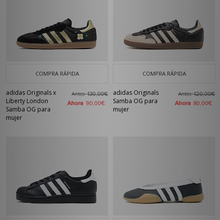
COMPRA RÁPIDA
COMPRA RÁPIDA
adidas Originals x
adidas Originals
Antes
Antes
130,00€
120,00€
Liberty London
Samba OG para
Ahora
Ahora
90,00€
80,00€
Samba OG para
mujer
mujer