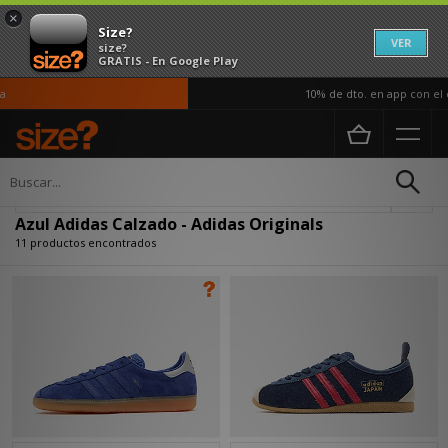
×
Size?
VER
size?
GRATIS - En Google Play
10% de dto. en app con el có
Página principal
Mujer
Calzado
Actualizar búsqueda
Azul Adidas Calzado - Adidas Originals
11 productos encontrados