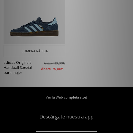
COMPRA RÁPIDA
adidas Originals
Antes
110,00€
Handball Spezial
Ahora
75,00€
para mujer
Ver la Web completa size?
Descárgate nuestra app