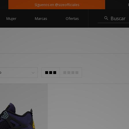
Síguenos en @sizeofficiales
Entr
Buscar
Mujer
Marcas
Ofertas