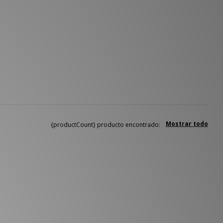
Mostrar todo
{productCount} producto encontrado: