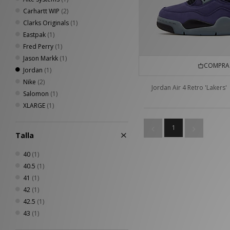
Carhartt WIP
(2)
Clarks Originals
(1)
Eastpak
(1)
Fred Perry
(1)
Jason Markk
(1)
COMPRA 
Jordan
(1)
Nike
(2)
Jordan Air 4 Retro 'Lakers'
Salomon
(1)
XLARGE
(1)
1
Talla
40
(1)
40.5
(1)
41
(1)
42
(1)
42.5
(1)
43
(1)