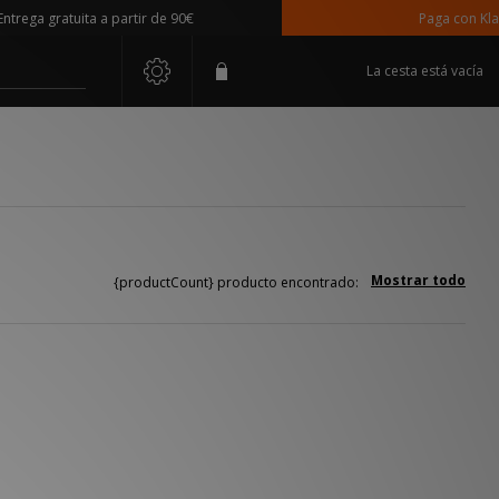
ega gratuita a partir de 90€
Paga con Klarna
La cesta está vacía
Mostrar todo
{productCount} producto encontrado: