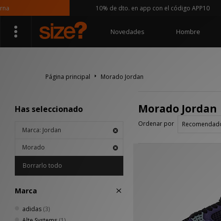
10% de dto. en app con el código APP10
Novedades
Hombre
Página principal
Morado Jordan
Morado Jordan
Has seleccionado
Ordenar por
Marca: Jordan
Morado
Borrarlo todo
Marca
adidas
(3)
Alte Systems
(1)