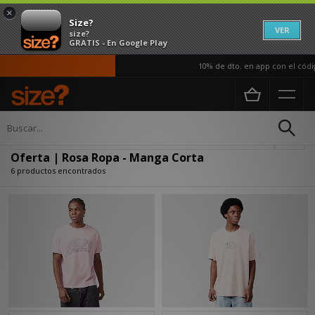
×
Size?
VER
size?
GRATIS - En Google Play
10% de dto. en app con el códig
Página principal
Hombre
Ropa
Actualizar búsqueda
Oferta | Rosa Ropa - Manga Corta
6 productos encontrados