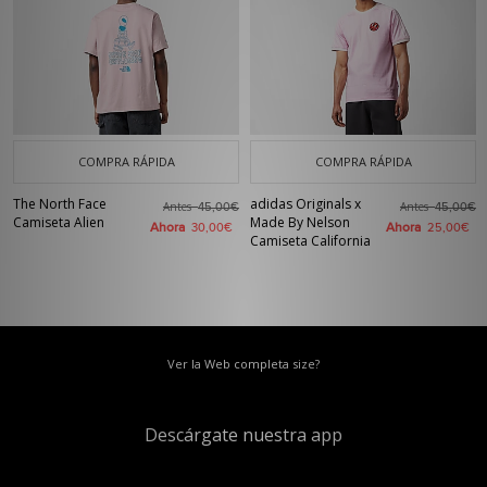
COMPRA RÁPIDA
COMPRA RÁPIDA
The North Face
adidas Originals x
Antes
Antes
45,00€
45,00€
Camiseta Alien
Made By Nelson
Ahora
Ahora
30,00€
25,00€
Camiseta California
Ver la Web completa size?
Descárgate nuestra app