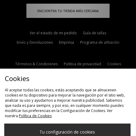
ENCUENTRA TU TIENDA MÁS CERCANA
Ver el estado de mi pedido
Guía de tallas
Envío y Devoluciones
Empresa
Programa de afiliación
Términos & Condiciones
Politica de privacidad
Cookies
Contacto
Descuento de estudiante
Configuración de Cookies
Cookies
Modern Slavery Statement
Al aceptar todas las cookies, estás aceptando que se almacenen
cookies en tu dispositivo para mejorar la navegación por el sitio web,
analizar su uso y ayudarnos a mejorar nuestra publicidad. Sabemos
que nada es para siempre, y por eso, en cualquier momento puedes
modificar tus preferencias en la Configuración de Cookies. Ver
nuestra
Política de Cookies
Selecciona País
Tu configuración de cookies
España