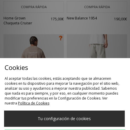
COMPRA RÁPIDA
COMPRA RÁPIDA
Home Grown
New Balance 1954
175,00€
190,00€
Chaqueta Cruiser
Cookies
Al aceptar todas las cookies, estás aceptando que se almacenen
cookies en tu dispositivo para mejorar la navegación por el sitio web,
analizar su uso y ayudarnos a mejorar nuestra publicidad. Sabemos
COMPRA RÁPIDA
COMPRA RÁPIDA
que nada es para siempre, y por eso, en cualquier momento puedes
modificar tus preferencias en la Configuración de Cookies. Ver
Reebok Camiseta
Alte Systems Pantalón
40,00€
55,00€
nuestra
Política de Cookies
Oval Fade - size?
de Chándal Ash
exclusive
Tu configuración de cookies