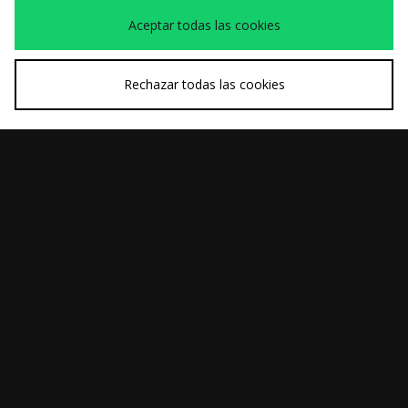
Aceptar todas las cookies
Rechazar todas las cookies
COMPRA RÁPIDA
COMPRA RÁPIDA
Nike Air Max 90
Nike Kobe 9 Elite Low
150,00€
180,00€
'Mercurial Vapor 1'
EM Protro
COMPRA RÁPIDA
COMPRA RÁPIDA