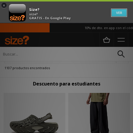
×
Size?
VER
size?
GRATIS - En Google Play
10% de dto. en app con el código APP
Página principal
boosted-discount
Actualizar búsqueda
1107 productos encontrados
Descuento para estudiantes