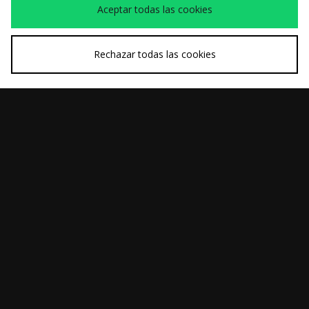
Aceptar todas las cookies
Rechazar todas las cookies
COMPRA RÁPIDA
COMPRA RÁPIDA
Keen Jasper
47 Brand Gorra
140,00€
38,00€
NASCAR Goodyear
Tyres Hitch