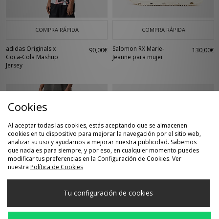
COMPRA RÁPIDA
COMPRA RÁPIDA
adidas Originals x
Salomon RX Marie-
90,00€
130,00€
Coca-Cola Mashup
Jeanne para mujer
Jersey
Cookies
Al aceptar todas las cookies, estás aceptando que se almacenen
cookies en tu dispositivo para mejorar la navegación por el sitio web,
analizar su uso y ayudarnos a mejorar nuestra publicidad. Sabemos
que nada es para siempre, y por eso, en cualquier momento puedes
modificar tus preferencias en la Configuración de Cookies. Ver
nuestra
Política de Cookies
COMPRA RÁPIDA
COMPRA RÁPIDA
Tu configuración de cookies
Dickies Pantalón
adidas Originals ZX
75,00€
130,00€
Corto 993 11-Inch
8000
Carpenter