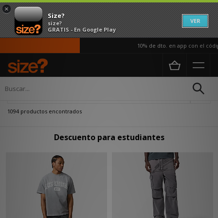
×
Size?
VER
size?
GRATIS - En Google Play
10% de dto. en app con el código APP
Página principal
boosted-discount
Actualizar búsqueda
1094 productos encontrados
Descuento para estudiantes