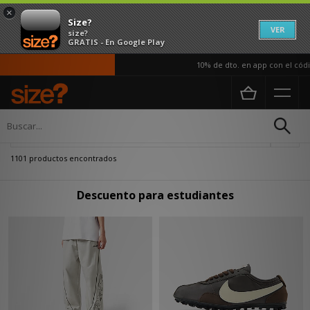
×
Size?
VER
size?
GRATIS - En Google Play
10% de dto. en app con el código A
Página principal
boosted-discount
Actualizar búsqueda
1101 productos encontrados
Descuento para estudiantes