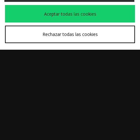
Aceptar todas las cookies
Rechazar todas las cookies
COMPRA RÁPIDA
COMPRA RÁPIDA
adidas Originals
Vans Half Cab Decon
120,00€
95,00€
Samba 62