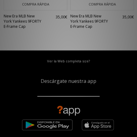
COMPRA RÁPIDA
COMPRA RÁPIDA
New Era MLB New
New Era MLB New
35,00€
35,00€
York Yankees 9FORTY
York Yankees 9FORTY
E-Frame Cap
E-Frame Cap
Ver la Web completa size?
Descárgate nuestra app