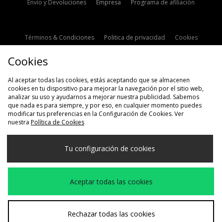
Envío y Devoluciones
Empresa
Programa de afiliación
Términos & Condiciones
Politica de privacidad
Cookies
Contacto
Descuento de estudiante
Configuración de Cookies
Cookies
Modern Slavery Statement
Al aceptar todas las cookies, estás aceptando que se almacenen
cookies en tu dispositivo para mejorar la navegación por el sitio web,
analizar su uso y ayudarnos a mejorar nuestra publicidad. Sabemos
que nada es para siempre, y por eso, en cualquier momento puedes
modificar tus preferencias en la Configuración de Cookies. Ver
nuestra
Política de Cookies
Selecciona País
Tu configuración de cookies
España
Aceptamos las siguientes formas de pago
Aceptar todas las cookies
Visita nuestra página corporativa en
www.jdplc.com
Rechazar todas las cookies