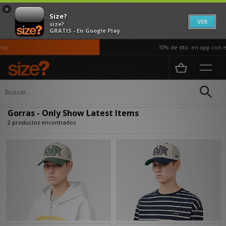
×
Size?
VER
size?
GRATIS - En Google Play
na
10% de dto. en app con el
Página principal
Hombre
Accesorios
Gorras
Actualizar búsqueda
Gorras - Only Show Latest Items
2 productos encontrados