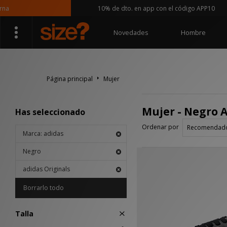
10% de dto. en app con el código APP10
Novedades
Hombre
Página principal
Mujer
Mujer - Negro A
Has seleccionado
Ordenar por
Marca: adidas
Negro
adidas Originals
Borrarlo todo
Talla