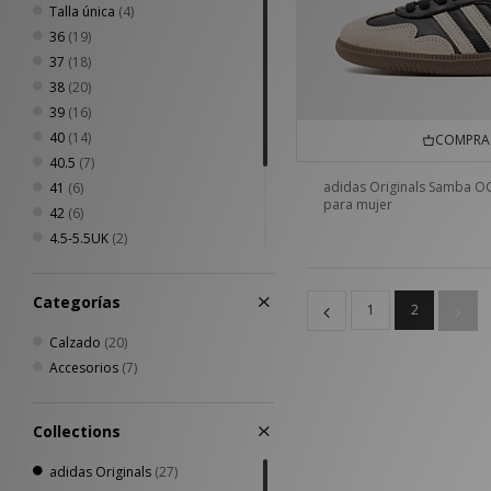
Talla única
(4)
36
(19)
37
(18)
38
(20)
39
(16)
40
(14)
COMPRA 
40.5
(7)
adidas Originals Samba O
41
(6)
para mujer
42
(6)
4.5-5.5UK
(2)
6.5-8UK
(2)
8.5-10UK
(2)
Categorías
1
2
37 - 39
(1)
40 - 42
(1)
Calzado
(20)
43 - 45
(1)
Accesorios
(7)
Collections
adidas Originals
(27)