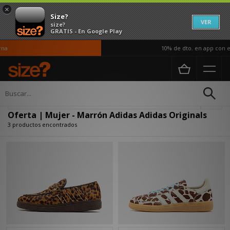
×
Size?
VER
size?
GRATIS - En Google Play
na
10% de dto. en app con el
Página principal
Mujer
Actualizar búsqueda
Oferta | Mujer - Marrón Adidas Adidas Originals
3 productos encontrados