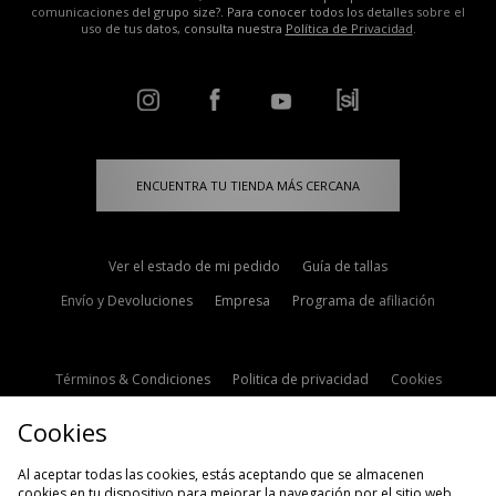
comunicaciones del grupo size?. Para conocer todos los detalles sobre el
uso de tus datos, consulta nuestra
Política de Privacidad
.
ENCUENTRA TU TIENDA MÁS CERCANA
Ver el estado de mi pedido
Guía de tallas
Envío y Devoluciones
Empresa
Programa de afiliación
Términos & Condiciones
Politica de privacidad
Cookies
Contacto
Descuento de estudiante
Configuración de Cookies
Cookies
Modern Slavery Statement
Al aceptar todas las cookies, estás aceptando que se almacenen
cookies en tu dispositivo para mejorar la navegación por el sitio web,