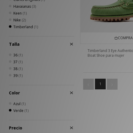
Havaianas
(3)
Keen
(1)
Nike
(2)
Timberland
(1)
COMPRA 
Talla
Timberland 3 Eye Authenti
36
(1)
Boat Shoe para mujer
37
(1)
38
(1)
39
(1)
1
Color
Azul
(1)
Verde
(1)
Precio