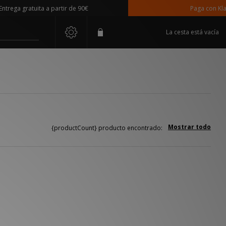
rega gratuita a partir de 90€
Paga con Klarn
La cesta está vacía
Mostrar todo
{productCount} producto encontrado: