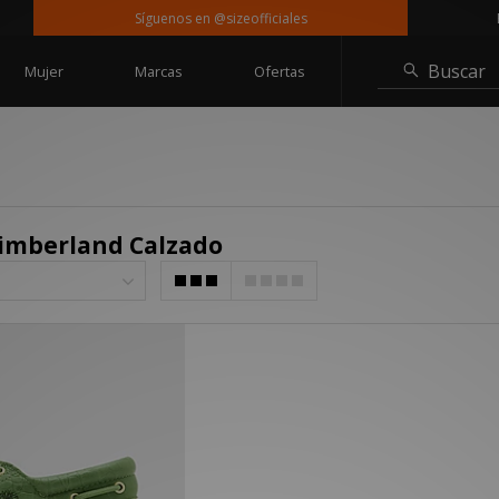
Síguenos en @sizeofficiales
Ent
Buscar
Mujer
Marcas
Ofertas
Timberland Calzado