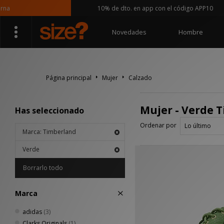
a
10% de dto. en app con el código APP10
Novedades
Hombre
Página principal
Mujer
Calzado
Mujer - Verde 
Has seleccionado
Ordenar por
Marca: Timberland
Verde
Borrarlo todo
Marca
adidas
(3)
Clarks Originals
(1)