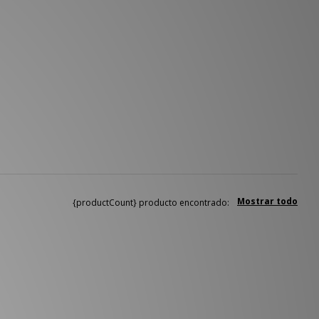
Mostrar todo
{productCount} producto encontrado: