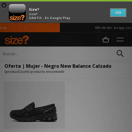
×
Size?
VER
size?
GRATIS - En Google Play
rna
10% de dto. en app con 
Página principal
Mujer
Calzado
Actualizar búsqueda
Oferta | Mujer - Negro New Balance Calzado
{productCount} producto encontrado