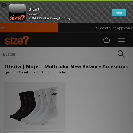
×
Size?
VER
size?
GRATIS - En Google Play
na
10% de dto. en app con el
Página principal
Mujer
Accesorios
Actualizar búsqueda
Oferta | Mujer - Multicolor New Balance Accesorios
{productCount} producto encontrado