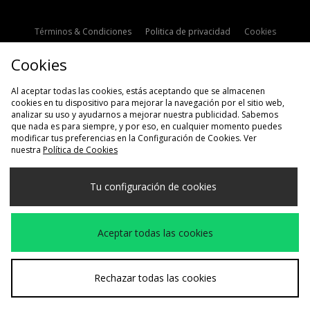
Términos & Condiciones
Politica de privacidad
Cookies
Contacto
Descuento de estudiante
Configuración de Cookies
Cookies
Modern Slavery Statement
Al aceptar todas las cookies, estás aceptando que se almacenen
cookies en tu dispositivo para mejorar la navegación por el sitio web,
analizar su uso y ayudarnos a mejorar nuestra publicidad. Sabemos
que nada es para siempre, y por eso, en cualquier momento puedes
modificar tus preferencias en la Configuración de Cookies. Ver
nuestra
Política de Cookies
Selecciona País
Tu configuración de cookies
España
Aceptamos las siguientes formas de pago
Aceptar todas las cookies
Visita nuestra página corporativa en
www.jdplc.com
Rechazar todas las cookies
Copyright © 2026 size?, Todos los derechos reservados.