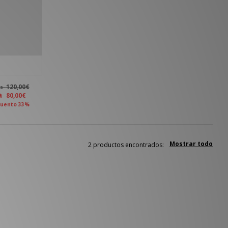
120,00€
es
ra
80,00€
uento 33%
Mostrar todo
2 productos encontrados: