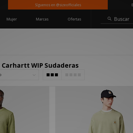
Síguenos en @sizeofficiales
Entr
Buscar
Mujer
Marcas
Ofertas
 Carhartt WIP Sudaderas