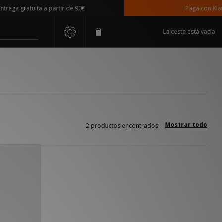
ega gratuita a partir de 90€
Paga con Klarna
La cesta está vacía
Mostrar todo
2 productos encontrados: