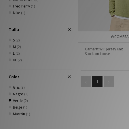
Fred Perry
(1)
Nike
(1)
Talla
COMPRA 
S
(2)
M
(2)
Carhartt WIP Jersey Knit
L
(2)
Stockton Loose
XL
(2)
Color
1
Gris
(3)
Negro
(3)
Verde
(2)
Beige
(1)
Marrón
(1)