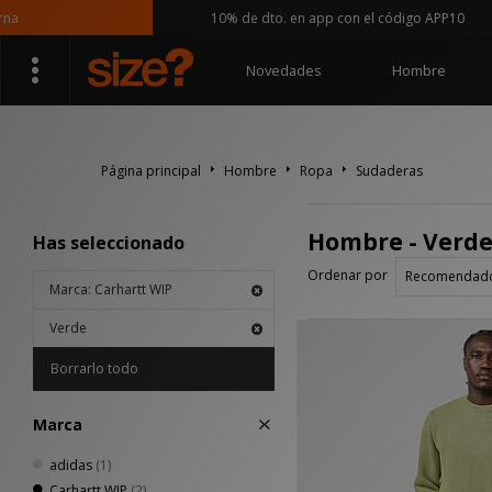
10% de dto. en app con el código APP10
Novedades
Hombre
Página principal
Hombre
Ropa
Sudaderas
Hombre - Verde
Has seleccionado
Ordenar por
Marca: Carhartt WIP
Verde
Borrarlo todo
Marca
adidas
(1)
Carhartt WIP
(2)