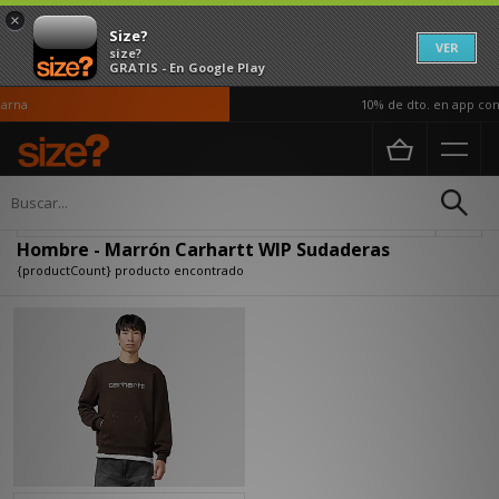
×
Size?
VER
size?
GRATIS - En Google Play
arna
10% de dto. en app con 
Página principal
Hombre
Ropa
Sudaderas
Actualizar búsqueda
Hombre - Marrón Carhartt WIP Sudaderas
{productCount} producto encontrado