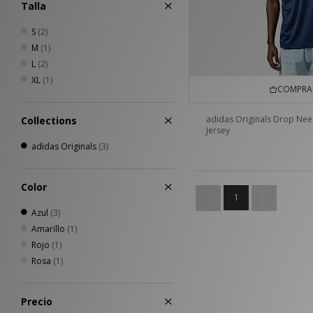
Talla
S
(2)
M
(1)
L
(2)
XL
(1)
COMPRA 
adidas Originals Drop Nee
Collections
Jersey
adidas Originals
(3)
Color
1
Azul
(3)
Amarillo
(1)
Rojo
(1)
Rosa
(1)
Precio