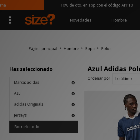
a
10% de dto. en app con el código APP10
Novedades
Hombre
Página principal
Hombre
Ropa
Polos
Azul Adidas Polo
Has seleccionado
Ordenar por
Marca: adidas
Azul
adidas Originals
Jerseys
Borrarlo todo