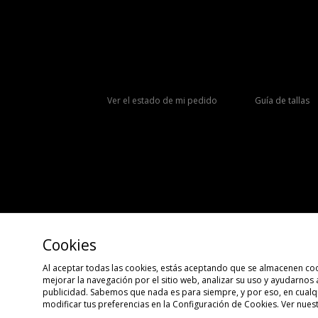
Ver el estado de mi pedido
Guía de tallas
Cookies
Al aceptar todas las cookies, estás aceptando que se almacenen coo
mejorar la navegación por el sitio web, analizar su uso y ayudarnos
Copyright © 2026 size?, Todos los derechos reservados.
publicidad. Sabemos que nada es para siempre, y por eso, en cua
modificar tus preferencias en la Configuración de Cookies. Ver nues