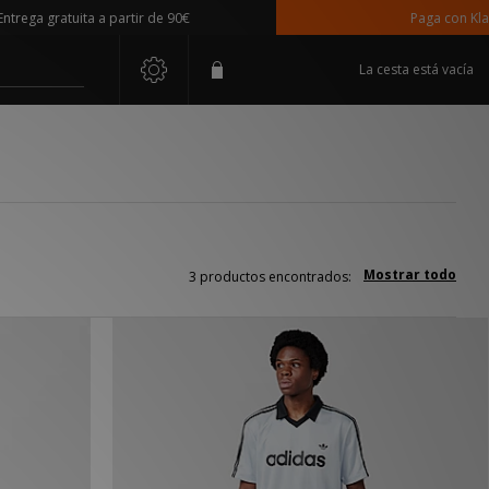
rega gratuita a partir de 90€
Paga con Klarn
La cesta está vacía
Mostrar todo
3 productos encontrados: