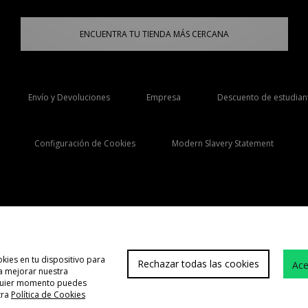
ENCUENTRA TU TIENDA MÁS CERCANA
Envío y Devoluciones
Empresa
Descuento de estudian
Configuración de Cookies
Modern Slavery Statement
Selecciona País
España
kies en tu dispositivo para
Rechazar todas las cookies
Ace
 a mejorar nuestra
Atención cliente
Término
lquier momento puedes
tra
Política de Cookies