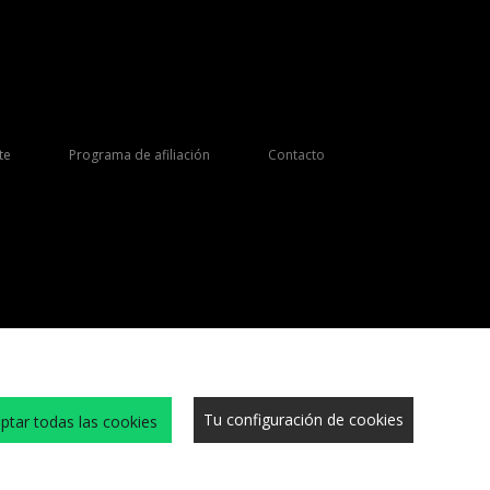
te
Programa de afiliación
Contacto
Tu configuración de cookies
ptar todas las cookies
s y condiciones
Cookies
Trabaja con nosotros
Sitio Seguro
Privacidad