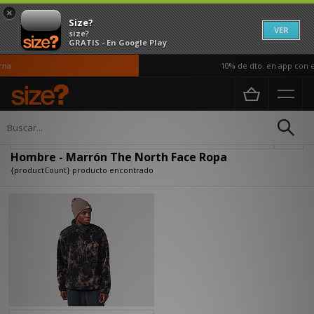
×
Size?
VER
size?
GRATIS - En Google Play
na
10% de dto. en app con e
Página principal
Hombre
Ropa
Actualizar búsqueda
Hombre - Marrón The North Face Ropa
{productCount} producto encontrado