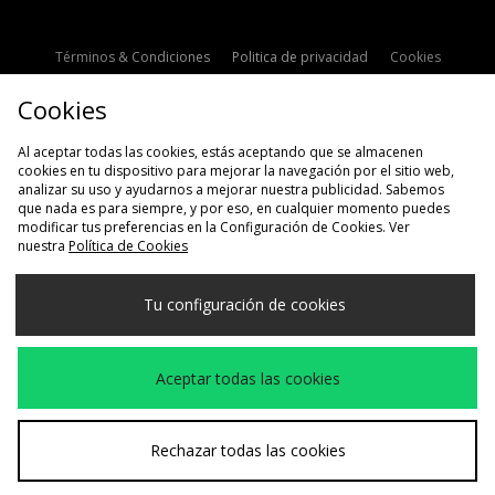
Términos & Condiciones
Politica de privacidad
Cookies
Contacto
Descuento de estudiante
Configuración de Cookies
Cookies
Modern Slavery Statement
Al aceptar todas las cookies, estás aceptando que se almacenen
cookies en tu dispositivo para mejorar la navegación por el sitio web,
analizar su uso y ayudarnos a mejorar nuestra publicidad. Sabemos
que nada es para siempre, y por eso, en cualquier momento puedes
modificar tus preferencias en la Configuración de Cookies. Ver
nuestra
Política de Cookies
Selecciona País
Tu configuración de cookies
España
Aceptamos las siguientes formas de pago
Aceptar todas las cookies
Visita nuestra página corporativa en
www.jdplc.com
Rechazar todas las cookies
Copyright © 2026 size?, Todos los derechos reservados.