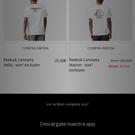
COMPRA RÁPIDA
COMPRA RÁPIDA
Reebok Camiseta
Reebok Camiseta
25,00€
Antes
25,00€
Hella - size? exclusive
Maison - size?
Ahora
18,00€
exclusive
Ver la Web completa size?
Descárgate nuestra app