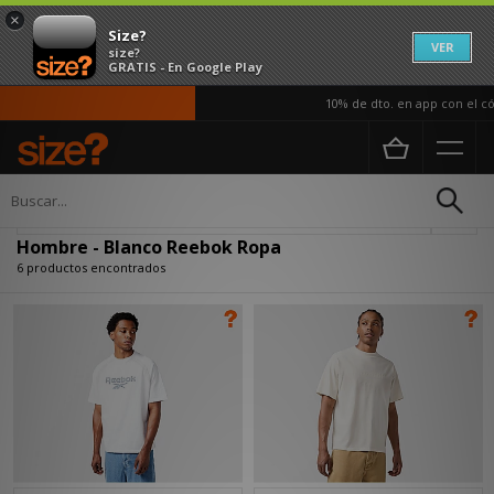
×
Size?
VER
size?
GRATIS - En Google Play
10% de dto. en app con el cód
Página principal
Hombre
Ropa
Actualizar búsqueda
Hombre - Blanco Reebok Ropa
6 productos encontrados