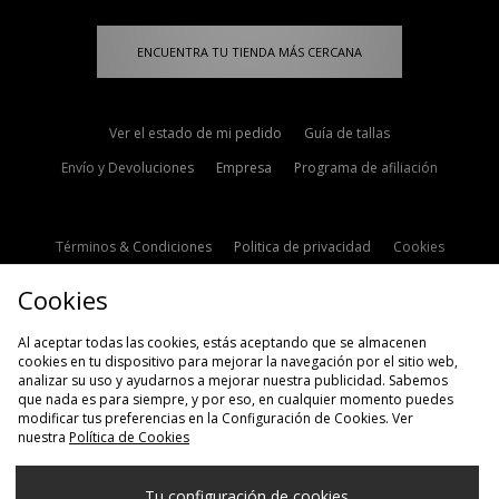
ENCUENTRA TU TIENDA MÁS CERCANA
Ver el estado de mi pedido
Guía de tallas
Envío y Devoluciones
Empresa
Programa de afiliación
Términos & Condiciones
Politica de privacidad
Cookies
Contacto
Descuento de estudiante
Configuración de Cookies
Cookies
Modern Slavery Statement
Al aceptar todas las cookies, estás aceptando que se almacenen
cookies en tu dispositivo para mejorar la navegación por el sitio web,
analizar su uso y ayudarnos a mejorar nuestra publicidad. Sabemos
que nada es para siempre, y por eso, en cualquier momento puedes
modificar tus preferencias en la Configuración de Cookies. Ver
nuestra
Política de Cookies
Selecciona País
Tu configuración de cookies