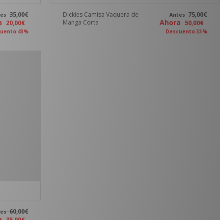
35,00€
Dickies Camisa Vaquera de
75,00€
tes
Antes
ra
Ahora
Manga Corta
20,00€
50,00€
uento 43%
Descuento 33%
60,00€
tes
ra
35,00€