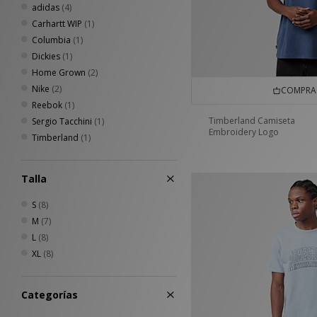
adidas
(4)
Carhartt WIP
(1)
Columbia
(1)
Dickies
(1)
Home Grown
(2)
Nike
(2)
COMPRA 
Reebok
(1)
Timberland Camiseta
Sergio Tacchini
(1)
Embroidery Logo
Timberland
(1)
Talla
S
(8)
M
(7)
L
(8)
XL
(8)
Categorías