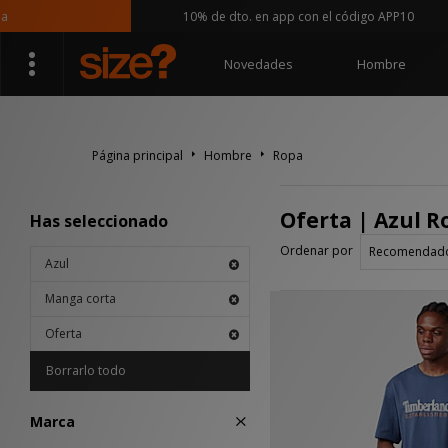
10% de dto. en app con el código APP10
Novedades
Hombre
Página principal
Hombre
Ropa
Oferta | Azul R
Has seleccionado
Ordenar por
Azul
Manga corta
Oferta
Borrarlo todo
Marca