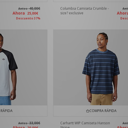
40,00€
Columbia Camiseta Crumble -
Antes
An
Ahora
Aho
size? exclusive
25,00€
Descuento 37%
Desc
RÁPIDA
COMPRA RÁPIDA
33,00€
Carhartt WIP Camiseta Hanson
Antes
An
Ahora
Aho
Stripe
20,00€