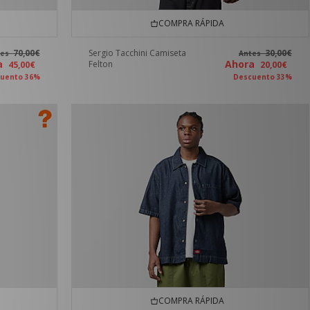
COMPRA RÁPIDA
70,00€
Sergio Tacchini Camiseta
30,00€
tes
Antes
ra
Ahora
Felton
45,00€
20,00€
uento 36%
Descuento 33%
COMPRA RÁPIDA