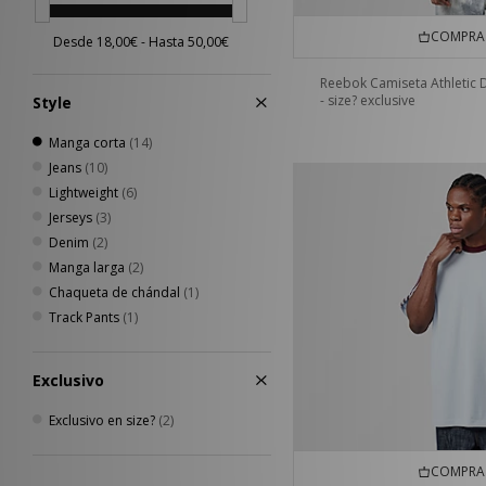
COMPRA 
Reebok Camiseta Athletic 
- size? exclusive
Style
Manga corta
(14)
Jeans
(10)
Lightweight
(6)
Jerseys
(3)
Denim
(2)
Manga larga
(2)
Chaqueta de chándal
(1)
Track Pants
(1)
Exclusivo
Exclusivo en size?
(2)
COMPRA 