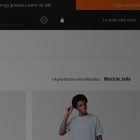
ratuita a partir de 90€
Paga con Klarna
La cesta está vacía
Mostrar todo
14 productos encontrados: