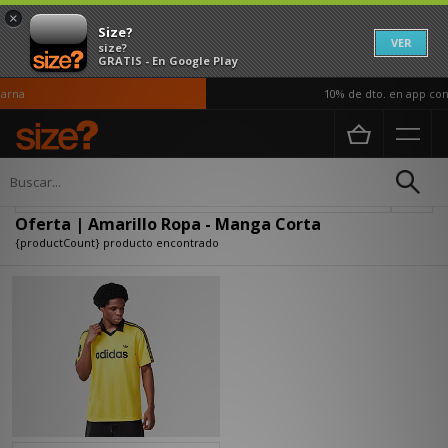
×
Size?
VER
size?
GRATIS - En Google Play
rna
10% de dto. en app con 
Página principal
Hombre
Ropa
Actualizar búsqueda
Oferta | Amarillo Ropa - Manga Corta
{productCount} producto encontrado