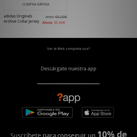
COMPRA RÁPIDA
adidas Originals
Antes
55,00€
Archive Collar Jersey
Ahora
35,00€
Ver la Web completa size?
Descárgate nuestra app
10% de
Suscríbete para conseguir un