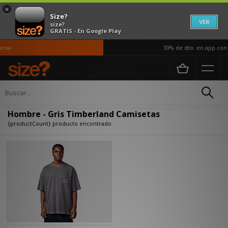
×
Size?
VER
size?
GRATIS - En Google Play
rna
10% de dto. en app con e
Página principal
Hombre
Ropa
Camisetas
Actualizar búsqueda
Hombre - Gris Timberland Camisetas
{productCount} producto encontrado