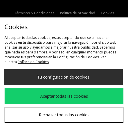
Términos & Condiciones
Politica de privacidad
Cookies
Contacto
Descuento de estudiante
Configuración de Cookies
Cookies
Modern Slavery Statement
Al aceptar todas las cookies, estás aceptando que se almacenen
cookies en tu dispositivo para mejorar la navegación por el sitio web,
analizar su uso y ayudarnos a mejorar nuestra publicidad. Sabemos
que nada es para siempre, y por eso, en cualquier momento puedes
modificar tus preferencias en la Configuración de Cookies. Ver
nuestra
Política de Cookies
Selecciona País
Tu configuración de cookies
España
Aceptamos las siguientes formas de pago
Aceptar todas las cookies
Visita nuestra página corporativa en
www.jdplc.com
Rechazar todas las cookies
Copyright © 2026 size?, Todos los derechos reservados.