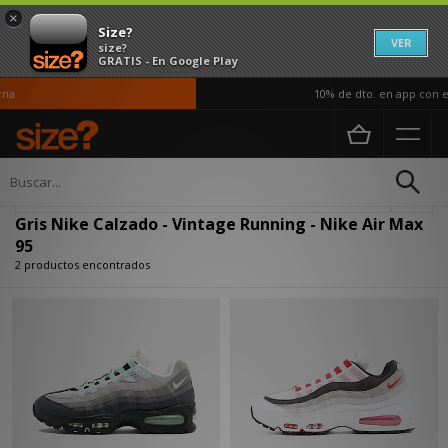
×
Size?
VER
size?
GRATIS - En Google Play
na
10% de dto. en app con el
Página principal
Hombre
Calzado
Actualizar búsqueda
Gris Nike Calzado - Vintage Running - Nike Air Max
95
2 productos encontrados