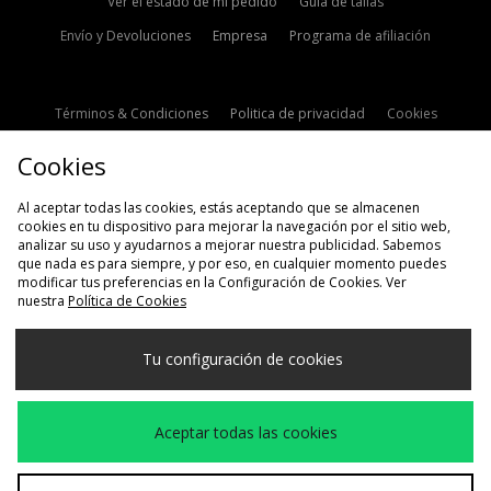
Ver el estado de mi pedido
Guía de tallas
Envío y Devoluciones
Empresa
Programa de afiliación
Términos & Condiciones
Politica de privacidad
Cookies
Contacto
Descuento de estudiante
Configuración de Cookies
Cookies
Modern Slavery Statement
Al aceptar todas las cookies, estás aceptando que se almacenen
cookies en tu dispositivo para mejorar la navegación por el sitio web,
analizar su uso y ayudarnos a mejorar nuestra publicidad. Sabemos
que nada es para siempre, y por eso, en cualquier momento puedes
modificar tus preferencias en la Configuración de Cookies. Ver
nuestra
Política de Cookies
Selecciona País
Tu configuración de cookies
España
Aceptamos las siguientes formas de pago
Aceptar todas las cookies