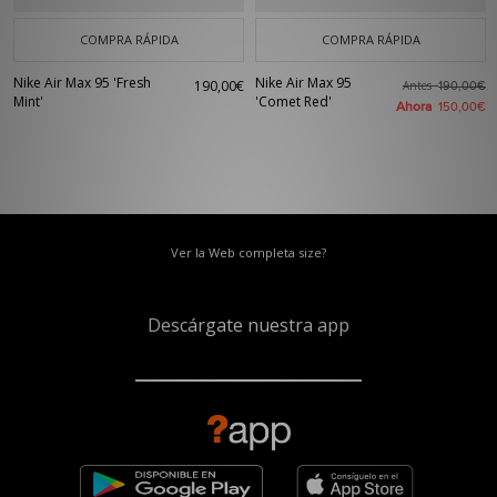
COMPRA RÁPIDA
COMPRA RÁPIDA
Nike Air Max 95 'Fresh
Nike Air Max 95
190,00€
Antes
190,00€
Mint'
'Comet Red'
Ahora
150,00€
Ver la Web completa size?
Descárgate nuestra app