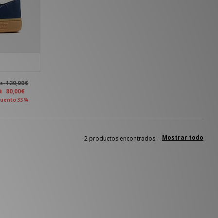
120,00€
es
ra
80,00€
uento 33%
Mostrar todo
2 productos encontrados: