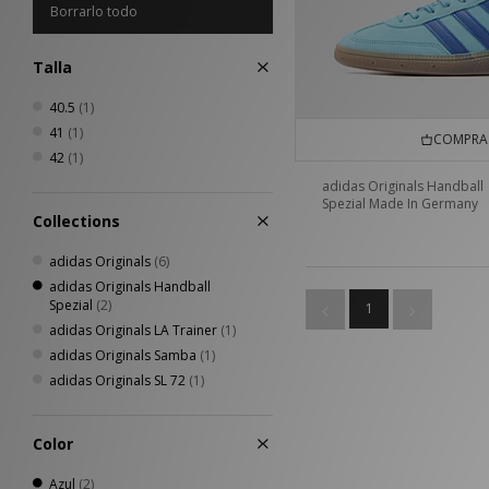
Borrarlo todo
Talla
40.5
(1)
41
(1)
COMPRA 
42
(1)
adidas Originals Handball
Spezial Made In Germany
Collections
adidas Originals
(6)
adidas Originals Handball
Spezial
(2)
1
adidas Originals LA Trainer
(1)
adidas Originals Samba
(1)
adidas Originals SL 72
(1)
Color
Azul
(2)