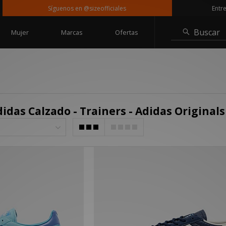
Síguenos en @sizeofficiales
Entrega 
Buscar
Mujer
Marcas
Ofertas
didas Calzado - Trainers - Adidas Original