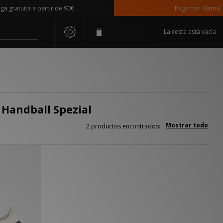
gratuita a partir de 90€
Paga con Klarna
La cesta está vacía
s Handball Spezial
Mostrar todo
2 productos encontrados: