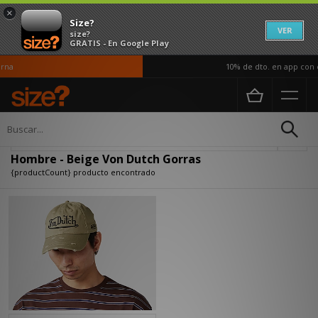
×
Size?
VER
size?
GRATIS - En Google Play
na
10% de dto. en app con e
Página principal
Hombre
Accesorios
Gorras
Actualizar búsqueda
Hombre - Beige Von Dutch Gorras
{productCount} producto encontrado