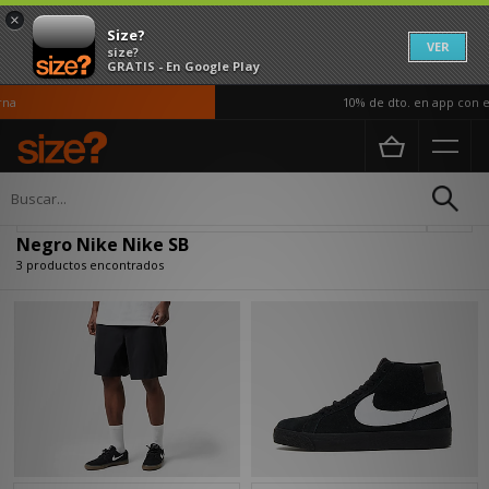
×
Size?
VER
size?
GRATIS - En Google Play
na
10% de dto. en app con el
Página principal
Negro Nike Nike SB
Actualizar búsqueda
Negro Nike Nike SB
3 productos encontrados