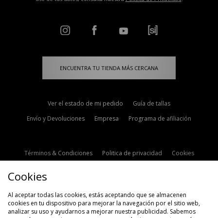
ENCUENTRA TU TIENDA MÁS CERCANA
Ver el estado de mi pedido
Guía de tallas
Envío y Devoluciones
Empresa
Programa de afiliación
Términos & Condiciones
Politica de privacidad
Cookies
Contacto
Descuento de estudiante
Configuración de Cookies
Cookies
Modern Slavery Statement
Al aceptar todas las cookies, estás aceptando que se almacenen
cookies en tu dispositivo para mejorar la navegación por el sitio web,
analizar su uso y ayudarnos a mejorar nuestra publicidad. Sabemos