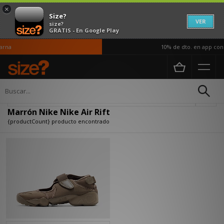
×
Size?
VER
size?
GRATIS - En Google Play
rna
10% de dto. en app con 
Página principal
Marrón Nike Nike Air Rift
Actualizar búsqueda
Marrón Nike Nike Air Rift
{productCount} producto encontrado