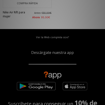
COMPRA RÁPIDA
Nike Air Rift para
Antes
130,00€
mujer
Ahora
95,00€
Ver la Web completa size?
Descárgate nuestra app
10% de
Suscríbete para conseguir un