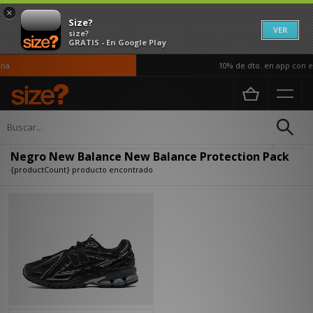
×
Size?
VER
size?
GRATIS - En Google Play
na
10% de dto. en app con el
Página principal
Negro New Balance New Balance Protection Pack
Actualizar búsqueda
Negro New Balance New Balance Protection Pack
{productCount} producto encontrado