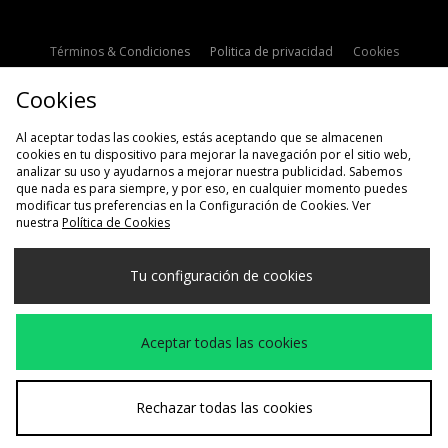
Términos & Condiciones
Politica de privacidad
Cookies
Contacto
Descuento de estudiante
Configuración de Cookies
Cookies
Modern Slavery Statement
Al aceptar todas las cookies, estás aceptando que se almacenen
cookies en tu dispositivo para mejorar la navegación por el sitio web,
analizar su uso y ayudarnos a mejorar nuestra publicidad. Sabemos
que nada es para siempre, y por eso, en cualquier momento puedes
modificar tus preferencias en la Configuración de Cookies. Ver
nuestra
Política de Cookies
Selecciona País
Tu configuración de cookies
España
Aceptamos las siguientes formas de pago
Aceptar todas las cookies
Visita nuestra página corporativa en
www.jdplc.com
Rechazar todas las cookies
Copyright © 2026 size?, Todos los derechos reservados.