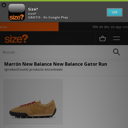
×
Size?
VER
size?
GRATIS - En Google Play
rna
10% de dto. en app con 
Página principal
Marrón New Balance New Balance Gator Run
Actualizar búsqueda
Marrón New Balance New Balance Gator Run
{productCount} producto encontrado